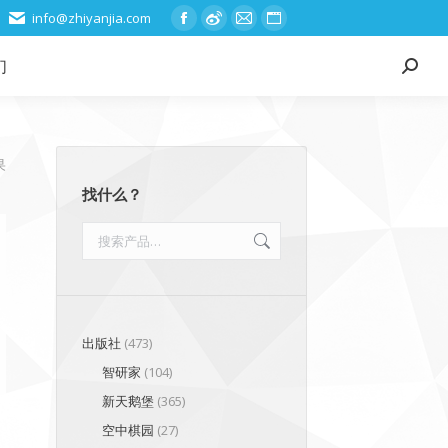
info@zhiyanjia.com
Facebook
Weibo
Mail
Website
page
page
page
page
们
Search:
opens
opens
opens
opens
in
in
in
in
new
new
new
new
window
window
window
window
按
果
最
找什么？
新
内
容
排
序
出版社
(473)
智研家
(104)
新天鹅堡
(365)
空中棋园
(27)