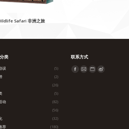
ildlife Safari 非洲之旅
分类
联系方式
勘误
(5)
找到我们：
Facebook
Mail
Website
Weibo
榜
(2)
page
page
page
page
(26)
opens
opens
opens
opens
类
(5)
in
in
in
in
活动
(82)
new
new
new
new
window
window
window
window
(56)
化
(32)
推荐
(180)