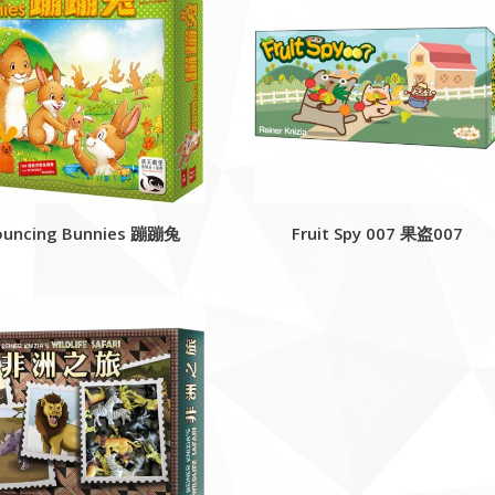
ouncing Bunnies 蹦蹦兔
Fruit Spy 007 果盗007