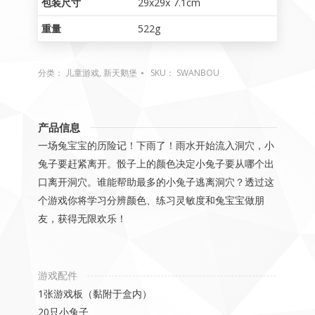
包装尺寸
29x29x 7.1cm
重量
522g
分类：
儿童游戏
,
新天鹅堡
SKU：
SWANBOU
产品信息
一场兔宝宝的历险记！下雨了！雨水开始流入洞穴，小
兔子要赶紧离开。骰子上的颜色决定小兔子要从哪个出
口离开洞穴。谁能帮助最多的小兔子逃离洞穴？透过这
个游戏你将学习分辨颜色、练习灵敏度和兔宝宝做朋
友，获得无限欢乐！
游戏配件
1张游戏板（黏附于盒内）
20只小兔子