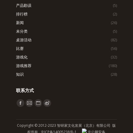
产品勘误
(5)
排行榜
(2)
新闻
(26)
未分类
(5)
桌游活动
(82)
比赛
(56)
游戏化
(32)
游戏推荐
(180)
知识
(28)
联系方式
找到我们：
Facebook
Mail
Website
Weibo
page
page
page
page
opens
opens
opens
opens
Copyright © 2012-2023 智研家文化发展（北京）有限公司 版
in
in
in
in
权所有
京ICP备14005238号-1
京公网安备