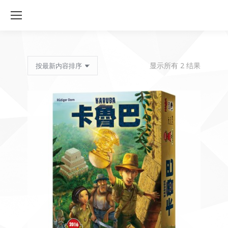
按
显示所有 2 结果
最
新
内
容
排
序