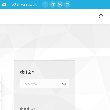
info@zhiyanjia.com
Facebook
Weibo
Mail
Website
page
page
page
page
们
Search:
opens
opens
opens
opens
in
in
in
in
new
new
new
new
window
window
window
window
找什么？
出版社
(473)