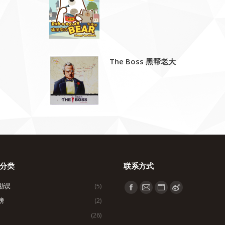
The Boss 黑帮老大
分类
联系方式
勘误
(5)
找到我们：
Facebook
Mail
Website
Weibo
榜
(2)
page
page
page
page
(26)
opens
opens
opens
opens