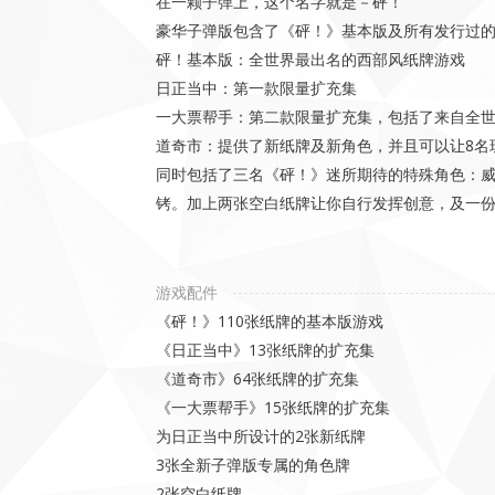
在一颗子弹上，这个名字就是－砰！
豪华子弹版包含了《砰！》基本版及所有发行过
砰！基本版：全世界最出名的西部风纸牌游戏
日正当中：第一款限量扩充集
一大票帮手：第二款限量扩充集，包括了来自全
道奇市：提供了新纸牌及新角色，并且可以让8名
同时包括了三名《砰！》迷所期待的特殊角色：威
铐。加上两张空白纸牌让你自行发挥创意，及一
游戏配件
《砰！》110张纸牌的基本版游戏
《日正当中》13张纸牌的扩充集
《道奇市》64张纸牌的扩充集
《一大票帮手》15张纸牌的扩充集
为日正当中所设计的2张新纸牌
3张全新子弹版专属的角色牌
2张空白纸牌