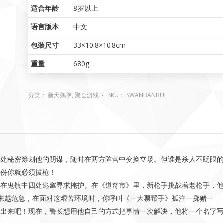
适合年龄
8岁以上
语言版本
中文
包装尺寸
33×10.8×10.8cm
重量
680g
分类：
新天鹅堡
,
聚会游戏
SKU：
SWANBANBUL
暗处秘密筹划他的阴谋，随时在两方阵营中变换立场。但谁是杀人不眨眼
身份你就必须拔枪！
们在鬼镇中四处逃窜寻求掩护。在《道奇市》里，新枪手挑战着老枪手，
来越危急，在面对这艰苦环境时，你呼叫《一大票帮手》孤注一掷赌一
所出来吧！现在，警长想用他自己的方式把事情一次解决，他将一个名字