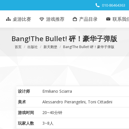
010-86464363
桌游比赛
游戏推荐
产品目录
联系我
Bang!The Bullet! 砰！豪华子弹版
您在这里：
首页
出版社
新天鹅堡
Bang!The Bullet! 砰！豪华子弹版
设计师
Emiliano Sciarra
美术
Alessandro Pierangelini
,
Toni Cittadini
游戏时间
20~40分钟
玩家人数
3~8人