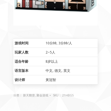
游戏时间
10分钟
,
3分钟/人
玩家人数
2~5人
适合年龄
8岁以上
语言版本
中文
,
德文
,
英文
设计师
黃冠智
分类：
新天鹅堡
,
聚会游戏
SKU：
21HBGS