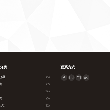
分类
联系方式
勘误
(5)
找到我们：
Facebook
Mail
Website
Weibo
榜
(2)
page
page
page
page
(26)
opens
opens
opens
opens
类
(5)
in
in
in
in
活动
(82)
new
new
new
new