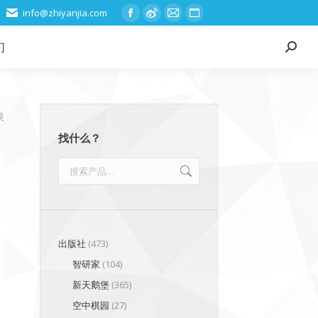
info@zhiyanjia.com
Facebook
Weibo
Mail
Website
page
page
page
page
们
Search:
opens
opens
opens
opens
in
in
in
in
new
new
new
new
window
window
window
window
按
果
最
找什么？
新
内
容
排
序
出版社
(473)
智研家
(104)
新天鹅堡
(365)
空中棋园
(27)