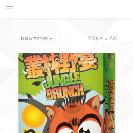
按
显示所有 2 结果
最
新
内
容
排
序