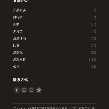
文章分类
产品勘误
(5)
排行榜
(2)
新闻
(26)
未分类
(5)
桌游活动
(82)
比赛
(56)
游戏化
(32)
游戏推荐
(180)
知识
(28)
联系方式
找到我们：
Facebook
Mail
Website
Weibo
page
page
page
page
opens
opens
opens
opens
Copyright © 2012-2023 智研家文化发展（北京）有限公司 版