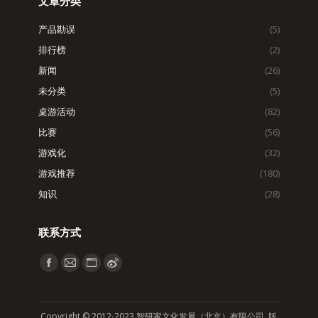
文章分类
产品勘误
(5)
排行榜
(2)
新闻
(26)
未分类
(5)
桌游活动
(82)
比赛
(56)
游戏化
(32)
游戏推荐
(180)
知识
(28)
联系方式
找到我们：
Facebook
Mail
Website
Weibo
page
page
page
page
opens
opens
opens
opens
Copyright © 2012-2023 智研家文化发展（北京）有限公司 版