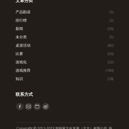
文章分类
产品勘误
(5)
排行榜
(2)
新闻
(26)
未分类
(5)
桌游活动
(82)
比赛
(56)
游戏化
(32)
游戏推荐
(180)
知识
(28)
联系方式
找到我们：
Facebook
Mail
Website
Weibo
page
page
page
page
opens
opens
opens
opens
Copyright © 2012-2023 智研家文化发展（北京）有限公司 版