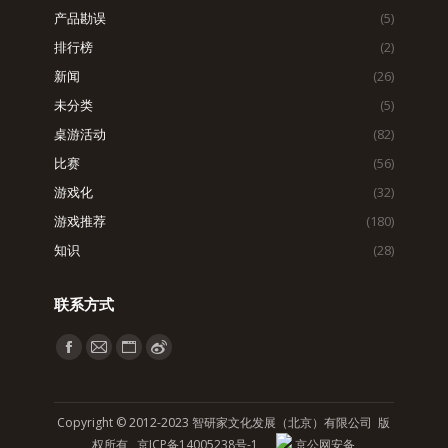
产品勘误
(5)
排行榜
(2)
新闻
(26)
未分类
(5)
桌游活动
(82)
比赛
(56)
游戏化
(32)
游戏推荐
(180)
知识
(28)
联系方式
找到我们：
Facebook
Mail
Website
Weibo
page
page
page
page
opens
opens
opens
opens
Copyright © 2012-2023 智研家文化发展（北京）有限公司 版
in
in
in
in
权所有
京ICP备14005238号-1
京公网安备