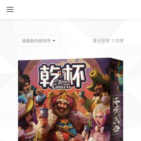
按
显示所有 2 结果
最
新
内
容
排
序