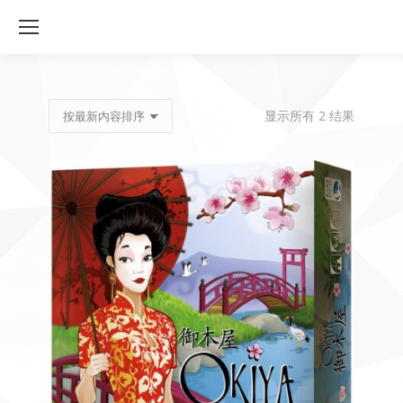
按
显示所有 2 结果
最
新
内
容
排
序