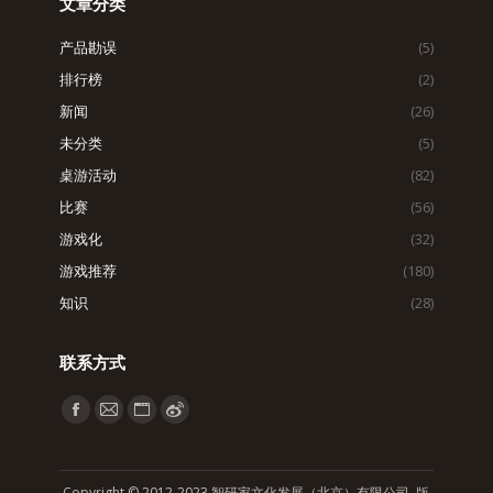
文章分类
产品勘误
(5)
排行榜
(2)
新闻
(26)
未分类
(5)
桌游活动
(82)
比赛
(56)
游戏化
(32)
游戏推荐
(180)
知识
(28)
联系方式
找到我们：
Facebook
Mail
Website
Weibo
page
page
page
page
opens
opens
opens
opens
Copyright © 2012-2023 智研家文化发展（北京）有限公司 版