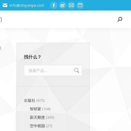
info@zhiyanjia.com
Facebook
Weibo
Mail
Website
page
page
page
page
们
Search:
opens
opens
opens
opens
in
in
in
in
new
new
new
new
window
window
window
window
果
找什么？
出版社
(473)
智研家
(104)
新天鹅堡
(365)
空中棋园
(27)