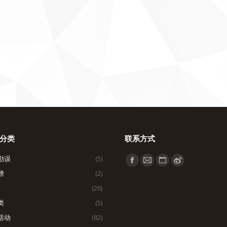
分类
联系方式
勘误
(5)
找到我们：
Facebook
Mail
Website
Weibo
榜
(2)
page
page
page
page
(26)
opens
opens
opens
opens
类
(5)
in
in
in
in
活动
(82)
new
new
new
new