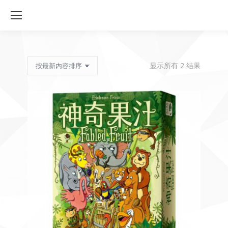
按
显示所有 2 结果
最
新
内
容
排
序