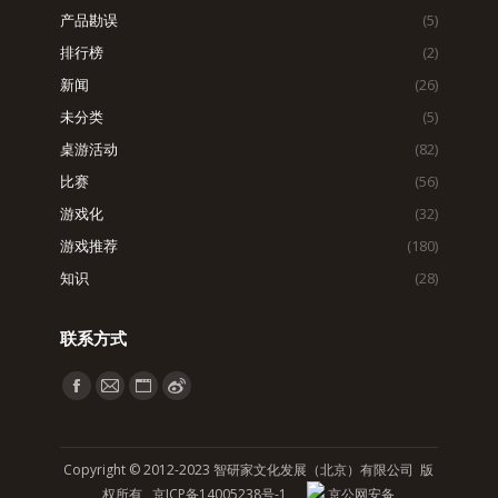
产品勘误
(5)
排行榜
(2)
新闻
(26)
未分类
(5)
桌游活动
(82)
比赛
(56)
游戏化
(32)
游戏推荐
(180)
知识
(28)
联系方式
找到我们：
Facebook
Mail
Website
Weibo
page
page
page
page
opens
opens
opens
opens
Copyright © 2012-2023 智研家文化发展（北京）有限公司 版
in
in
in
in
权所有
京ICP备14005238号-1
京公网安备