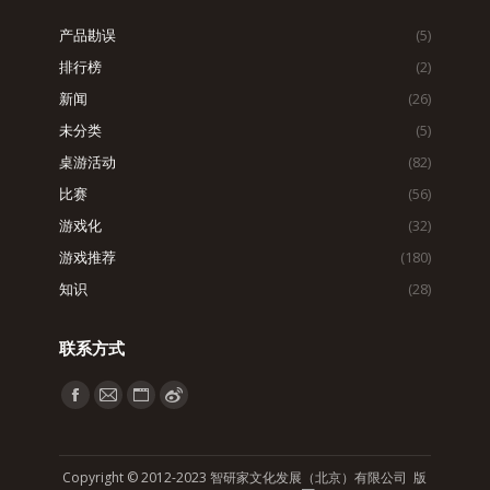
产品勘误
(5)
排行榜
(2)
新闻
(26)
未分类
(5)
桌游活动
(82)
比赛
(56)
游戏化
(32)
游戏推荐
(180)
知识
(28)
联系方式
找到我们：
Facebook
Mail
Website
Weibo
page
page
page
page
opens
opens
opens
opens
Copyright © 2012-2023 智研家文化发展（北京）有限公司 版