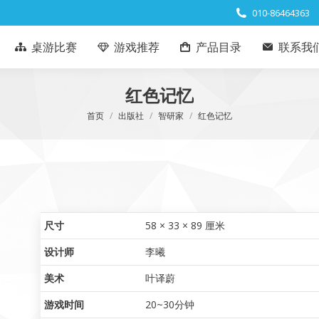
010-86464363
桌游比赛
游戏推荐
产品目录
联系我
红色记忆
您在这里：
首页
出版社
智研家
红色记忆
尺寸
58 × 33 × 89 厘米
设计师
李曦
美术
叶译蔚
游戏时间
20~30分钟