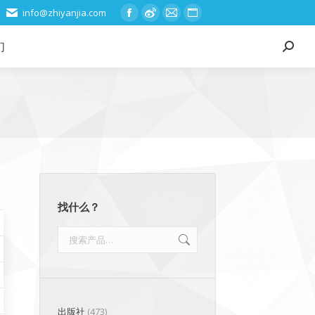
info@zhiyanjia.com
Facebook
Weibo
Mail
Website
page
page
page
page
们
Search:
opens
opens
opens
opens
in
in
in
in
new
new
new
new
window
window
window
window
找什么？
出版社
(473)