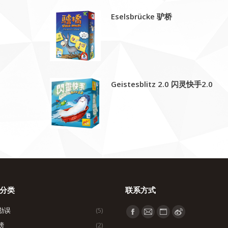
Eselsbrücke 驴桥
Geistesblitz 2.0 闪灵快手2.0
分类
联系方式
勘误
(5)
找到我们：
Facebook
Mail
Website
Weibo
榜
(2)