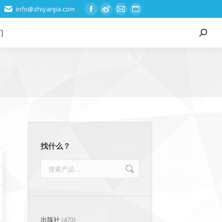
info@zhiyanjia.com
Facebook
Weibo
Mail
Website
page
page
page
page
们
Search:
opens
opens
opens
opens
in
in
in
in
new
new
new
new
window
window
window
window
找什么？
出版社
(473)