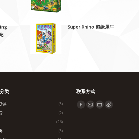
ing
Super Rhino 超级犀牛
充
分类
联系方式
勘误
(5)
找到我们：
Facebook
Mail
Website
Weibo
榜
(2)
page
page
page
page
(26)
opens
opens
opens
opens
类
(5)
in
in
in
in