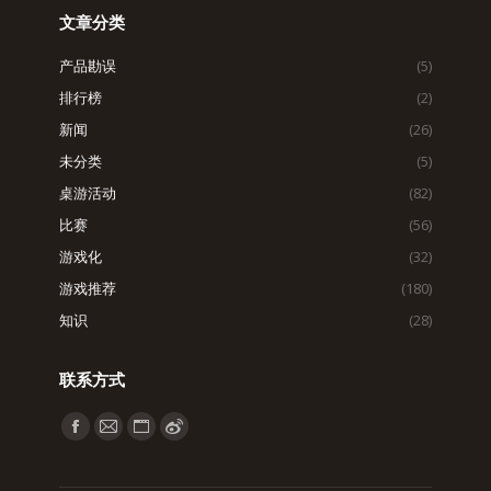
文章分类
产品勘误
(5)
排行榜
(2)
新闻
(26)
未分类
(5)
桌游活动
(82)
比赛
(56)
游戏化
(32)
游戏推荐
(180)
知识
(28)
联系方式
找到我们：
Facebook
Mail
Website
Weibo
page
page
page
page