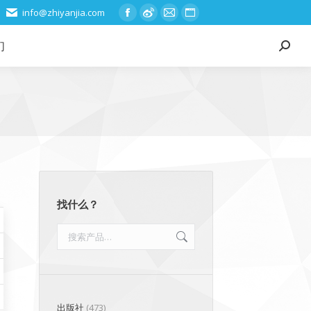
info@zhiyanjia.com
Facebook
Weibo
Mail
Website
page
page
page
page
们
Search:
opens
opens
opens
opens
in
in
in
in
new
new
new
new
window
window
window
window
找什么？
出版社
(473)