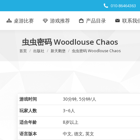
010-86464363
桌游比赛
游戏推荐
产品目录
联系我
虫虫密码 Woodlouse Chaos
您在这里：
首页
出版社
新天鹅堡
虫虫密码 Woodlouse Chaos
游戏时间
30分钟
,
5分钟/人
玩家人数
3~6人
适合年龄
8岁以上
语言版本
中文
,
德文
,
英文