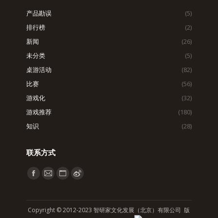
产品勘误
(5)
排行榜
(2)
新闻
(26)
未分类
(5)
桌游活动
(82)
比赛
(56)
游戏化
(32)
游戏推荐
(180)
知识
(28)
联系方式
找到我们：
Facebook
Mail
Website
Weibo
page
page
page
page
opens
opens
opens
opens
Copyright © 2012-2023 智研家文化发展（北京）有限公司 版
in
in
in
in