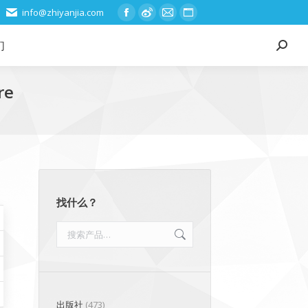
info@zhiyanjia.com
Facebook
Weibo
Mail
Website
page
page
page
page
们
Search:
opens
opens
opens
opens
in
in
in
in
re
new
new
new
new
window
window
window
window
找什么？
出版社
(473)