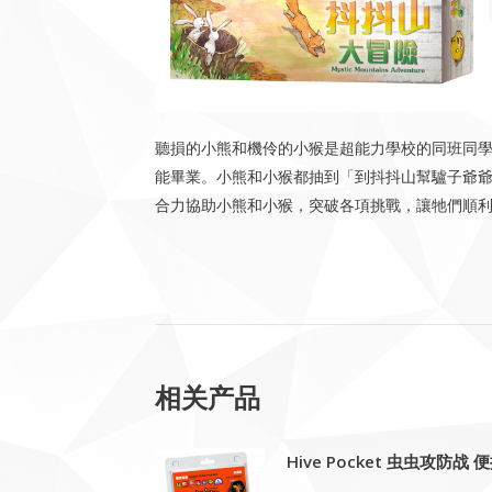
聽損的小熊和機伶的小猴是超能力學校的同班同
能畢業。小熊和小猴都抽到「到抖抖山幫驢子爺
合力協助小熊和小猴，突破各項挑戰，讓牠們順
相关产品
Hive Pocket 虫虫攻防战 