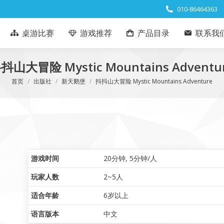
010-86464363
桌游比赛
游戏推荐
产品目录
联系我
抖山大冒险 Mystic Mountains Adventu
您在这里：
首页
出版社
新天鹅堡
抖抖山大冒险 Mystic Mountains Adventure
游戏时间
20分钟
,
5分钟/人
玩家人数
2~5人
适合年龄
6岁以上
语言版本
中文