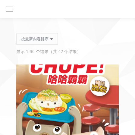
按
显示 1-30 个结果（共 42 个结果）
最
新
内
容
排
序