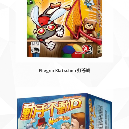
Fliegen Klatschen 打苍蝇