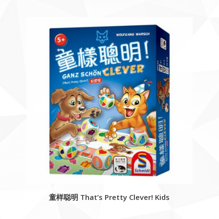
童样聪明 That’s Pretty Clever! Kids