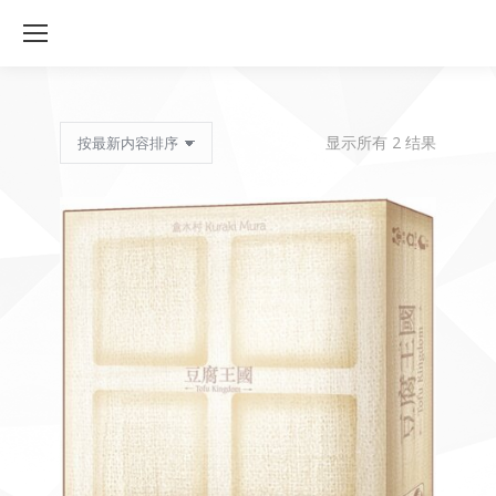
按
显示所有 2 结果
最
新
内
容
排
序