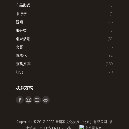
产品勘误
(5)
排行榜
(2)
新闻
(26)
未分类
(5)
桌游活动
(82)
比赛
(56)
游戏化
(32)
游戏推荐
(180)
知识
(28)
联系方式
找到我们：
Facebook
Mail
Website
Weibo
page
page
page
page
opens
opens
opens
opens
Copyright © 2012-2023 智研家文化发展（北京）有限公司 版
in
in
in
in
权所有
京ICP备14005238号-1
京公网安备