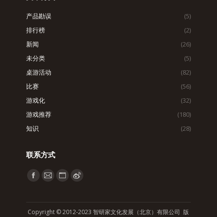
产品勘误
(5)
排行榜
(2)
新闻
(26)
未分类
(5)
桌游活动
(82)
比赛
(56)
游戏化
(32)
游戏推荐
(180)
知识
(28)
联系方式
找到我们：
Facebook
Mail
Website
Weibo
page
page
page
page
opens
opens
opens
opens
Copyright © 2012-2023 智研家文化发展（北京）有限公司 版