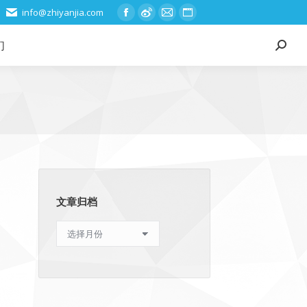
info@zhiyanjia.com
Facebook
Weibo
Mail
Website
page
page
page
page
们
Search:
opens
opens
opens
opens
in
in
in
in
new
new
new
new
window
window
window
window
文章归档
文
章
归
档