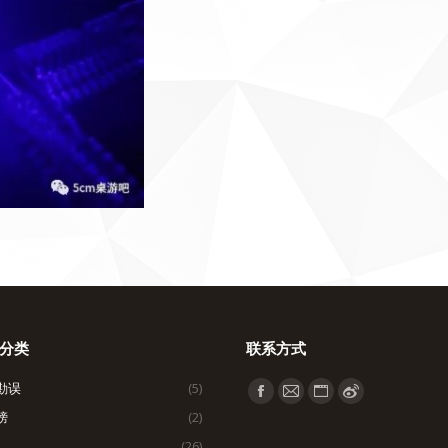
分类
联系方式
勘误
(5)
找到我们：
Facebook
Mail
Website
Weibo
榜
(2)
page
page
page
page
(26)