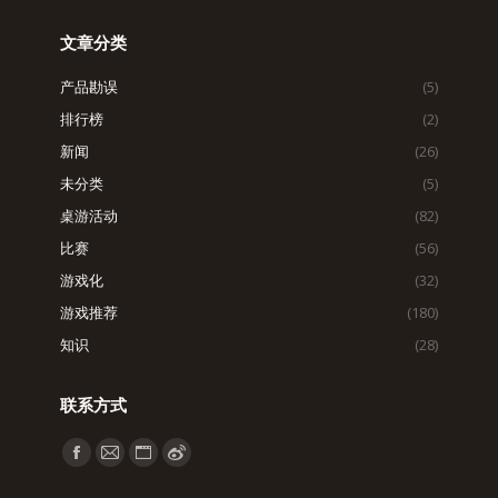
文章分类
产品勘误
(5)
排行榜
(2)
新闻
(26)
未分类
(5)
桌游活动
(82)
比赛
(56)
游戏化
(32)
游戏推荐
(180)
知识
(28)
联系方式
找到我们：
Facebook
Mail
Website
Weibo
page
page
page
page