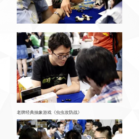
老牌经典抽象游戏《虫虫攻防战》