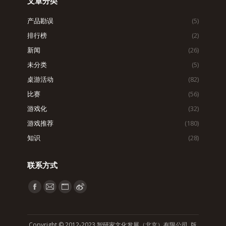
文章分类
产品勘误
(5)
排行榜
(2)
新闻
(26)
未分类
(5)
桌游活动
(82)
比赛
(56)
游戏化
(32)
游戏推荐
(180)
知识
(28)
联系方式
找到我们：
Facebook
Mail
Website
Weibo
page
page
page
page
opens
opens
opens
opens
Copyright © 2012-2023 智研家文化发展（北京）有限公司 版