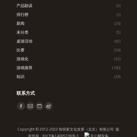
产品勘误
(5)
排行榜
(2)
新闻
(26)
未分类
(5)
桌游活动
(82)
比赛
(56)
游戏化
(32)
游戏推荐
(180)
知识
(28)
联系方式
找到我们：
Facebook
Mail
Website
Weibo
page
page
page
page
opens
opens
opens
opens
Copyright © 2012-2023 智研家文化发展（北京）有限公司 版
in
in
in
in
权所有
京ICP备14005238号-1
京公网安备