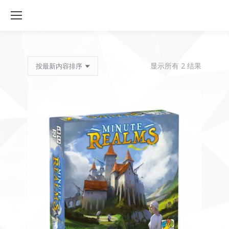
按
显示所有 2 结果
最
新
内
容
排
序