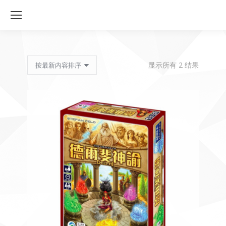
按
显示所有 2 结果
最
新
内
容
排
序