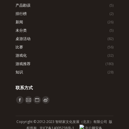
产品勘误
(5)
排行榜
(2)
新闻
(26)
未分类
(5)
桌游活动
(82)
比赛
(56)
游戏化
(32)
游戏推荐
(180)
知识
(28)
联系方式
找到我们：
Facebook
Mail
Website
Weibo
page
page
page
page
opens
opens
opens
opens
Copyright © 2012-2023 智研家文化发展（北京）有限公司 版
in
in
in
in
权所有
京ICP备14005238号-1
京公网安备