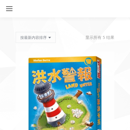
按
显示所有 5 结果
最
新
内
容
排
序