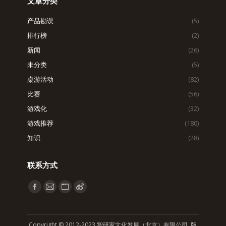
文章分类
产品勘误
(5)
排行榜
(2)
新闻
(26)
未分类
(5)
桌游活动
(82)
比赛
(56)
游戏化
(32)
游戏推荐
(180)
知识
(28)
联系方式
找到我们：
Facebook
Mail
Website
Weibo
page
page
page
page
opens
opens
opens
opens
Copyright © 2012-2023 智研家文化发展（北京）有限公司 版