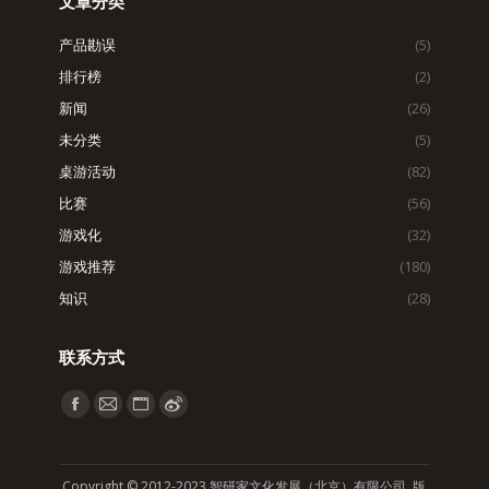
文章分类
产品勘误
(5)
排行榜
(2)
新闻
(26)
未分类
(5)
桌游活动
(82)
比赛
(56)
游戏化
(32)
游戏推荐
(180)
知识
(28)
联系方式
找到我们：
Facebook
Mail
Website
Weibo
page
page
page
page
opens
opens
opens
opens
Copyright © 2012-2023 智研家文化发展（北京）有限公司 版