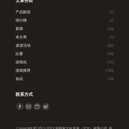
文章分类
产品勘误
(5)
排行榜
(2)
新闻
(26)
未分类
(5)
桌游活动
(82)
比赛
(56)
游戏化
(32)
游戏推荐
(180)
知识
(28)
联系方式
找到我们：
Facebook
Mail
Website
Weibo
page
page
page
page
opens
opens
opens
opens
Copyright © 2012-2023 智研家文化发展（北京）有限公司 版