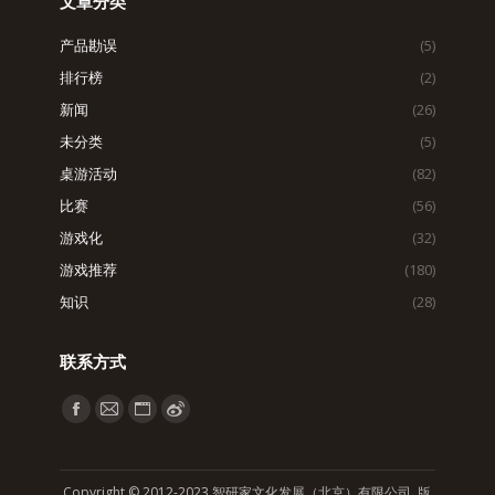
文章分类
产品勘误
(5)
排行榜
(2)
新闻
(26)
未分类
(5)
桌游活动
(82)
比赛
(56)
游戏化
(32)
游戏推荐
(180)
知识
(28)
联系方式
找到我们：
Facebook
Mail
Website
Weibo
page
page
page
page
opens
opens
opens
opens
Copyright © 2012-2023 智研家文化发展（北京）有限公司 版