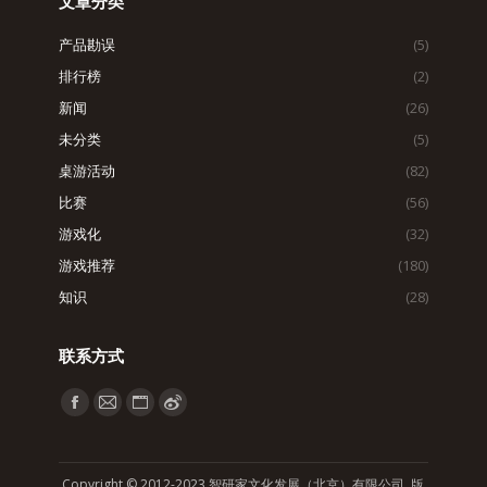
文章分类
产品勘误
(5)
排行榜
(2)
新闻
(26)
未分类
(5)
桌游活动
(82)
比赛
(56)
游戏化
(32)
游戏推荐
(180)
知识
(28)
联系方式
找到我们：
Facebook
Mail
Website
Weibo
page
page
page
page
opens
opens
opens
opens
Copyright © 2012-2023 智研家文化发展（北京）有限公司 版