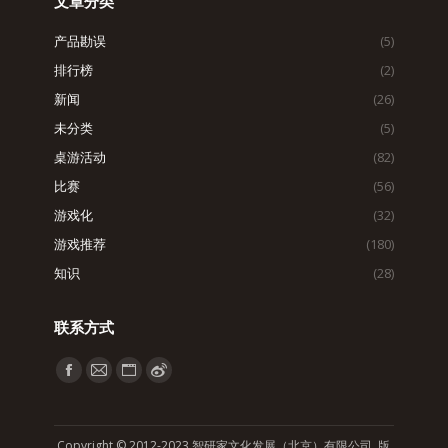
文章分类
产品勘误
(5)
排行榜
(2)
新闻
(26)
未分类
(5)
桌游活动
(82)
比赛
(56)
游戏化
(32)
游戏推荐
(180)
知识
(28)
联系方式
找到我们：
Facebook
Mail
Website
Weibo
page
page
page
page
opens
opens
opens
opens
Copyright © 2012-2023 智研家文化发展（北京）有限公司 版