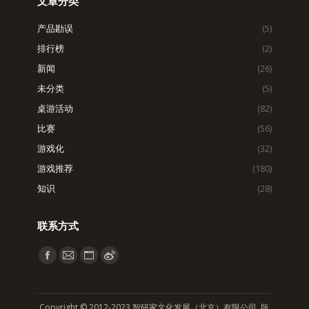
文章分类
产品勘误
(5)
排行榜
(2)
新闻
(26)
未分类
(5)
桌游活动
(82)
比赛
(56)
游戏化
(32)
游戏推荐
(180)
知识
(28)
联系方式
找到我们：
Facebook
Mail
Website
Weibo
page
page
page
page
opens
opens
opens
opens
Copyright © 2012-2023 智研家文化发展（北京）有限公司 版