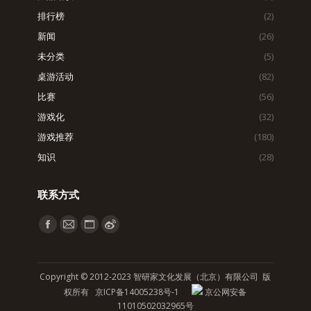
排行榜
(2)
新闻
(26)
未分类
(5)
桌游活动
(82)
比赛
(56)
游戏化
(32)
游戏推荐
(180)
知识
(28)
联系方式
找到我们：
Facebook
Mail
Website
Weibo
page
page
page
page
opens
opens
opens
opens
Copyright © 2012-2023 智研家文化发展（北京）有限公司 版
in
in
in
in
权所有
京ICP备14005238号-1
京公网安备
new
new
new
new
11010502032965号