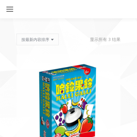
按
显示所有 3 结果
最
新
内
容
排
序