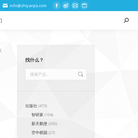
info@zhiyanjia.com
Facebook
Weibo
Mail
Website
page
page
page
page
们
Search:
opens
opens
opens
opens
in
in
in
in
new
new
new
new
window
window
window
window
果
找什么？
出版社
(473)
智研家
(104)
新天鹅堡
(365)
空中棋园
(27)