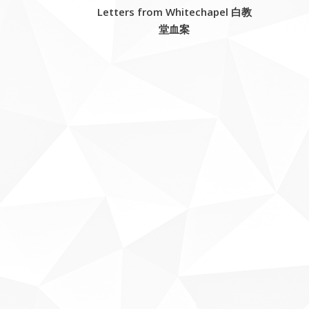
Letters from Whitechapel 白教
堂血案