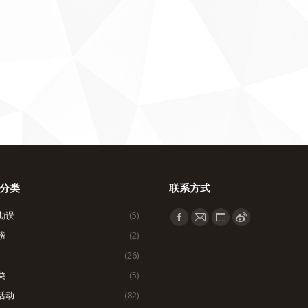
分类
联系方式
勘误
(5)
找到我们：
Facebook
Mail
Website
Weibo
榜
(2)
page
page
page
page
(26)
opens
opens
opens
opens
类
(5)
in
in
in
in
活动
(82)
new
new
new
new