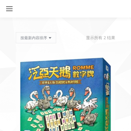
按
显示所有 2 结果
最
新
内
容
排
序