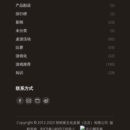
产品勘误
(5)
排行榜
(2)
新闻
(26)
未分类
(5)
桌游活动
(82)
比赛
(56)
游戏化
(32)
游戏推荐
(180)
知识
(28)
联系方式
找到我们：
Facebook
Mail
Website
Weibo
page
page
page
page
opens
opens
opens
opens
Copyright © 2012-2023 智研家文化发展（北京）有限公司 版
in
in
in
in
权所有
京ICP备14005238号-1
京公网安备