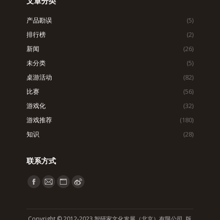
文章分类
产品勘误
(5)
排行榜
(2)
新闻
(26)
未分类
(5)
桌游活动
(82)
比赛
(56)
游戏化
(32)
游戏推荐
(180)
知识
(28)
联系方式
找到我们：
Facebook
Mail
Website
Weibo
page
page
page
page
opens
opens
opens
opens
Copyright © 2012-2023 智研家文化发展（北京）有限公司 版