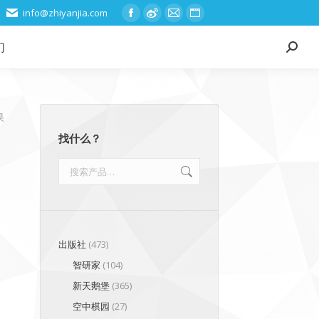
info@zhiyanjia.com
Facebook
Weibo
Mail
Website
page
page
page
page
们
Search:
opens
opens
opens
opens
in
in
in
in
new
new
new
new
window
window
window
window
果
找什么？
出版社
(473)
智研家
(104)
新天鹅堡
(365)
空中棋园
(27)