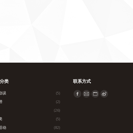
分类
联系方式
勘误
(5)
找到我们：
Facebook
Mail
Website
Weibo
榜
(2)
page
page
page
page
(26)
opens
opens
opens
opens
类
(5)
in
in
in
in
活动
(82)
new
new
new
new