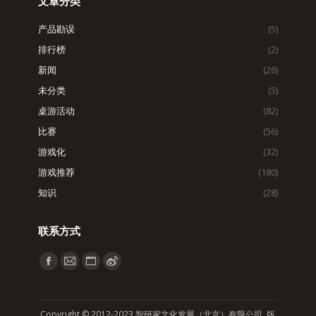
文章分类
产品勘误
(5)
排行榜
(2)
新闻
(26)
未分类
(5)
桌游活动
(82)
比赛
(56)
游戏化
(32)
游戏推荐
(180)
知识
(28)
联系方式
找到我们：
Facebook
Mail
Website
Weibo
page
page
page
page
opens
opens
opens
opens
Copyright © 2012-2023 智研家文化发展（北京）有限公司 版