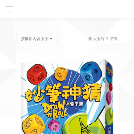
按
显示所有 2 结果
最
新
内
容
排
序