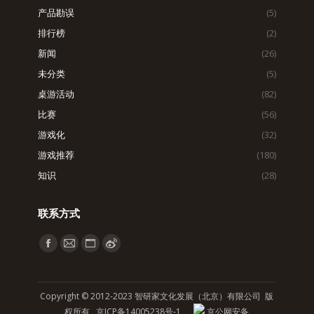
产品勘误
(5)
排行榜
(2)
新闻
(26)
未分类
(5)
桌游活动
(82)
比赛
(56)
游戏化
(32)
游戏推荐
(180)
知识
(28)
联系方式
找到我们：
Facebook
Mail
Website
Weibo
page
page
page
page
opens
opens
opens
opens
Copyright © 2012-2023 智研家文化发展（北京）有限公司 版
in
in
in
in
权所有
京ICP备14005238号-1
京公网安备