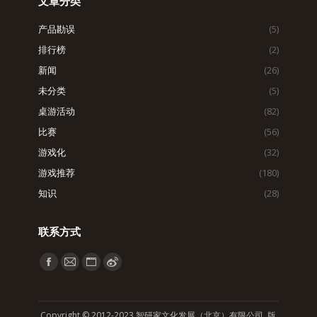
文章分类
产品勘误
(5)
排行榜
(2)
新闻
(26)
未分类
(5)
桌游活动
(82)
比赛
(56)
游戏化
(32)
游戏推荐
(180)
知识
(28)
联系方式
找到我们：
Facebook
Mail
Website
Weibo
page
page
page
page
opens
opens
opens
opens
Copyright © 2012-2023 智研家文化发展（北京）有限公司 版