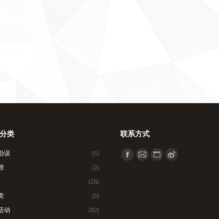
分类
联系方式
勘误
(5)
找到我们：
Facebook
Mail
Website
Weibo
榜
(2)
page
page
page
page
(26)
opens
opens
opens
opens
类
(5)
in
in
in
in
活动
(82)
new
new
new
new