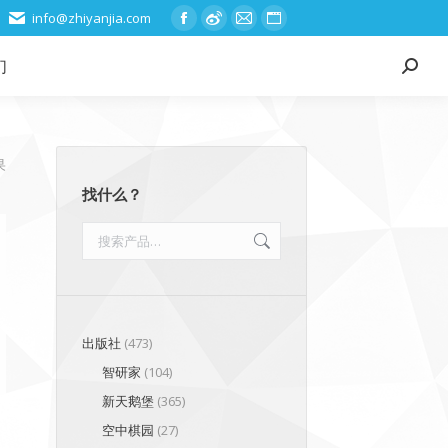
info@zhiyanjia.com
Facebook
Weibo
Mail
Website
page
page
page
page
们
Search:
opens
opens
opens
opens
in
in
in
in
new
new
new
new
window
window
window
window
按
果
最
找什么？
新
内
容
排
序
出版社
(473)
智研家
(104)
新天鹅堡
(365)
空中棋园
(27)