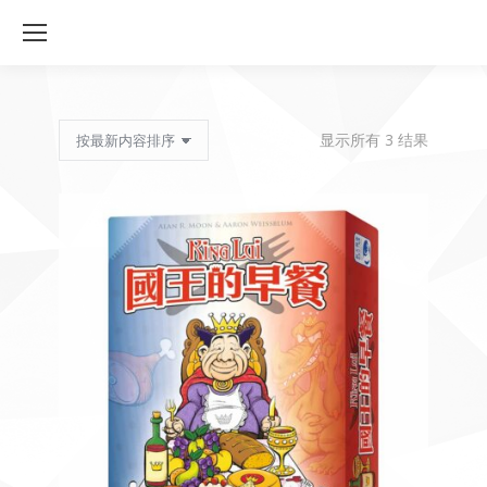
按
显示所有 3 结果
最
新
内
容
排
序