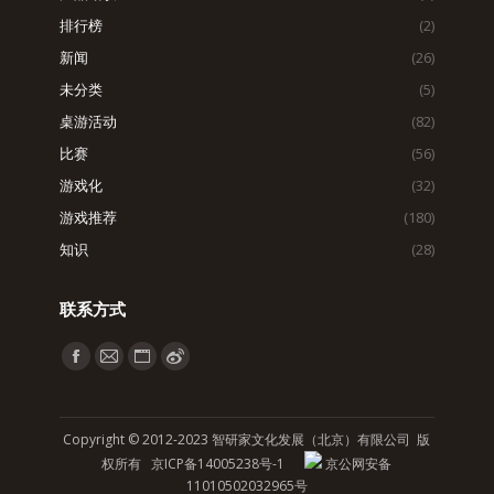
排行榜
(2)
新闻
(26)
未分类
(5)
桌游活动
(82)
比赛
(56)
游戏化
(32)
游戏推荐
(180)
知识
(28)
联系方式
找到我们：
Facebook
Mail
Website
Weibo
page
page
page
page
opens
opens
opens
opens
Copyright © 2012-2023 智研家文化发展（北京）有限公司 版
in
in
in
in
权所有
京ICP备14005238号-1
京公网安备
new
new
new
new
11010502032965号