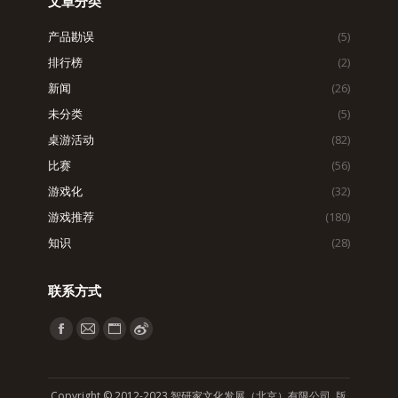
文章分类
产品勘误
(5)
排行榜
(2)
新闻
(26)
未分类
(5)
桌游活动
(82)
比赛
(56)
游戏化
(32)
游戏推荐
(180)
知识
(28)
联系方式
找到我们：
Facebook
Mail
Website
Weibo
page
page
page
page
opens
opens
opens
opens
Copyright © 2012-2023 智研家文化发展（北京）有限公司 版