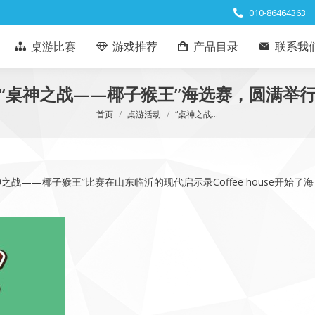
010-86464363
桌游比赛
游戏推荐
产品目录
联系我
“桌神之战——椰子猴王”海选赛，圆满举
您在这里：
首页
桌游活动
“桌神之战…
战——椰子猴王”比赛在山东临沂的现代启示录Coffee house开始了海