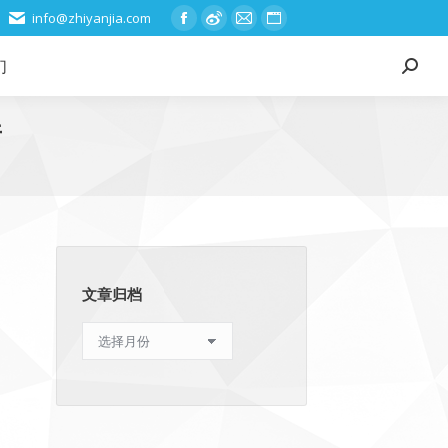
info@zhiyanjia.com
Facebook
Weibo
Mail
Website
page
page
page
page
们
Search:
opens
opens
opens
opens
in
in
in
in
行
new
new
new
new
window
window
window
window
文章归档
文
章
归
档